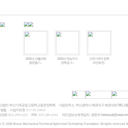
2025년 산불피해
2025년 재능우수
고액기부자 장학
동문돕기 ..
장학금 수..
의인패 전..
 재단법인 부산기계공업고등학교동문장학회
사업장주소 : 부산광역시 해운대구 해운대로 569, 
 최병철
사업자번호 :
617-82-10641
전화 :
FAX :
개인정보보호책임자 : 윤한우 hanwoozi@naver.co
055-299-4163
055-299-4164
t ⓒ 2026 Busan Mechanical Technical highschool Scholaship Foundation. All rights reserved.
M