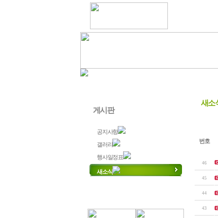
새소
게시판
공지사항
번호
갤러리
행사일정표
46
새소식
45
44
43