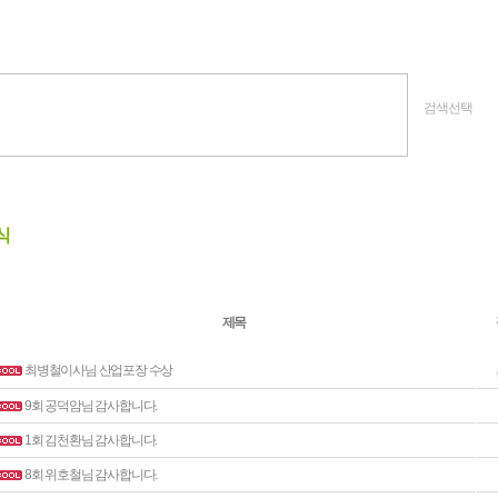
검색선택
식
제목
최병철이사님 산업포장 수상
9회 공덕암님 감사합니다.
1회 김천환님 감사합니다.
8회 위호철님 감사합니다.