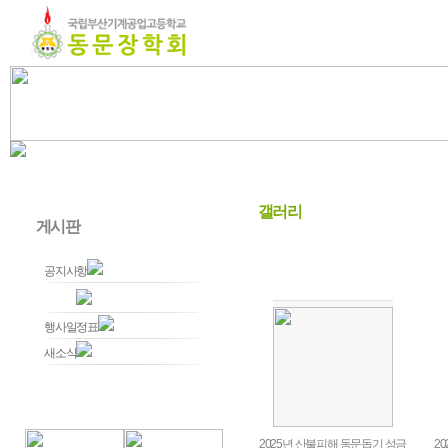
갤러리
게시판
공지사항
갤러리
행사일정표
새소식
2025년 산불피해 동문돕기 성금
2