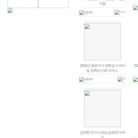
지원
admin
1049
2024년 동문자녀 장학금 수여식
2
및 장학의인패 수여식..
admin
68
김천환 전 이사장님 공로패 수여
식