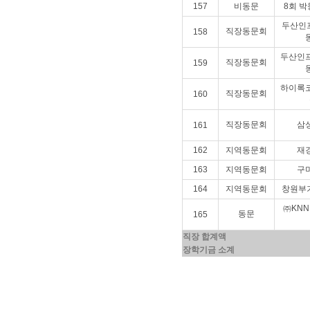
157
비동문
8회 
두산인
직장동문회
158
두산인
직장동문회
159
하이록
직장동문회
160
직장동문회
삼
161
162
지역동문회
재
163
지역동문회
구
164
지역동문회
창원부
㈜KNN
동문
165
직장 합계액
장학기금 소계