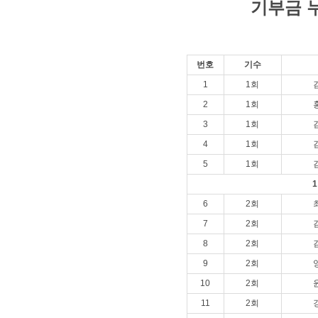
기부금 누
번호
기수
1
1회
2
1회
3
1회
4
1회
5
1회
6
2회
7
2회
8
2회
9
2회
10
2회
11
2회