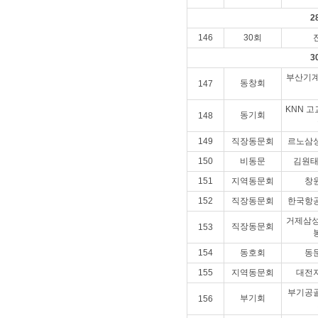
2
146
30회
3
부산기계
동창회
147
KNN 
동기회
148
149
직장동문회
르노삼
150
비동문
김원태
151
지역동문회
창
152
직장동문회
한국항
거제삼성
직장동문회
153
154
동호회
동
155
지역동문회
대전
부기공
부기회
156